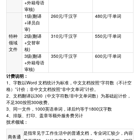
+外籍母语
审核)
1级(翻译
260元/千汉字
480元/千单词
+译员自
审)
特种
2级(翻译
310元/千汉字
550元/千单词
领域
+交替审
文件
核)
3级(翻译
350元/千汉字
600元/千单词
+外籍母语
审核)
计费说明：
1、字数以Word 文档统计为标准，中文文档按照“字符数（不计空
格）”计价；非中文文档按照“非中文单词”计价。
2、文档翻译以300（中文字符数/非中文单词数）为基础起计价，
不足300按照300收费。
3、同一文件，1000英语单词，译后约等于1800汉字数
4、排版、打印、盖章等额外服务费另计
技术领域：
是指常见于工作生活中的普通文档，专业词汇较少，内容
商务通