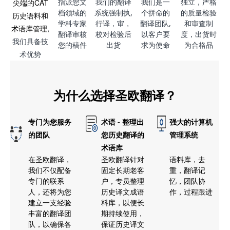
指派您文
我们的翻译
我们是一
独立，严格
尖端的CAT
档领域的
系统强制执,
个拼命的
的质量检验
历史语料和
学科
专家
行译，审，
翻译团队,
和审查制
术语库管理,
翻译审核
校对检验后
以客户要
度，
出货时
我们具备技
您的稿件
出货
求为使命
为合格品
术优势
为什么选择圣欧翻译？
专门为您服务
术语 - 整理出
强大的计算机
的团队
您历史翻译的
管理系统
术语库
在圣欧翻译，
圣欧翻译针对
语料库，去
我们不仅配备
固定长期老客
重，翻译记
专门的联系
户，专员整理
忆，团队协
人，还将为您
历史译文成语
作，过程跟进
建立一支经验
料库，以便长
丰富的翻译团
期持续使用，
队，以确保各
保证历史译文