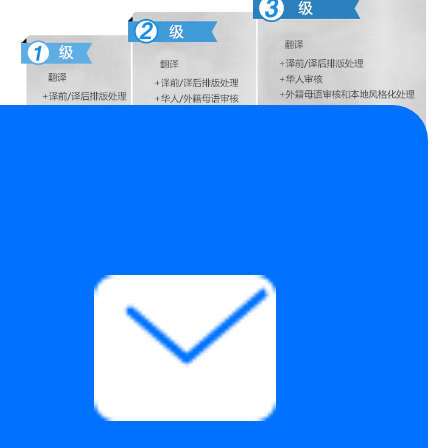
我们的中/英译外翻译是有相关领域的专业技术母语人员执
聚焦：
笔翻译，他们是语言专家，更重要的是，他们也是某一领域的工程
师，审核是由母语的语言专家执笔审核。
承诺：在同等质量条件下，提供客户更低的价格；在同等价格的条
件下，提供客户更高翻译质量的产品。
质量等
1级
2级
3级
级
准确，术语正确，
准确即能满足要
术语正确，行文流
行文流畅，风格本
求，个人阅读、
畅，适用于专业领
地化，适用于学术
简单写作、日常
域，对领域专门知
论文、学术交流等
用途（建
工作生活等翻译
识、专词专翻等情
对译文严谨性、地