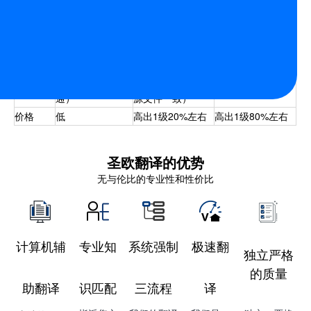
需求。如：移
况具有较高准确度
道性要求高的内
议）
民、提供政府用
要求。如：一般的
容。如：传播广泛
证明、公司内部
说明书，技术性、
的网站、出版，书
参考存档使用
说明性文件
籍，精美画册、标
识标志等
免费排版（普
免费排版（基本跟
增值服务
收费排版设计
通）
源文件一致）
价格
低
高出1级20%左右
高出1级80%左右
圣欧翻译的优势
无与伦比的专业性和性价比
计算机辅
专业知
系统强制
极速翻
独立严格
的质量
助翻译
识匹配
三流程
译