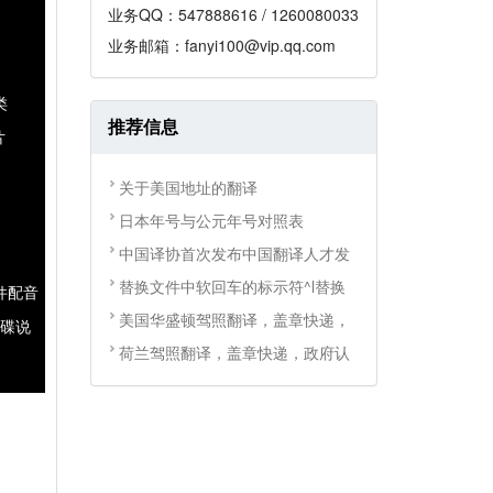
业务QQ：547888616 / 1260080033
业务邮箱：fanyi100@vip.qq.com
类
推荐信息
片
关于美国地址的翻译
日本年号与公元年号对照表
中国译协首次发布中国翻译人才发
替换文件中软回车的标示符^l替换
课件配音
美国华盛顿驾照翻译，盖章快递，
飞碟说
荷兰驾照翻译，盖章快递，政府认