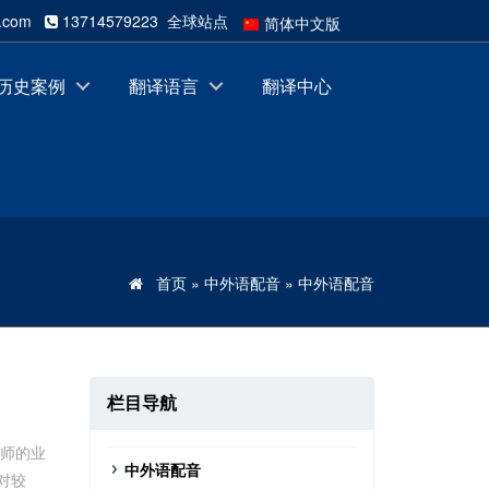
qq.com
13714579223 全球站点
简体中文版
Italia
Português
历史案例
翻译语言
翻译中心
German
Français
Español
日本語
繁体中文版
English
首页
»
中外语配音
»
中外语配音
栏目导航
老师的业
中外语配音
对较