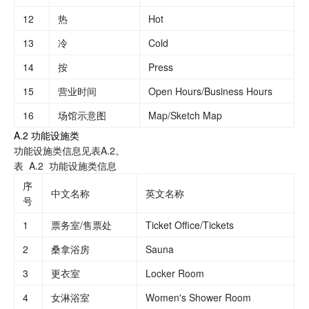
12
热
Hot
13
冷
Cold
14
按
Press
15
营业时间
Open Hours/Business Hours
16
场馆示意图
Map/Sketch Map
A.2
功能设施类
功能设施类信息见表
A.2
。
表
A.2
功能设施类信息
序
中文名称
英文名称
号
1
票务室
/
售票处
Ticket Office/Tickets
2
桑拿浴房
Sauna
3
更衣室
Locker Room
4
女淋浴室
Women's Shower Room