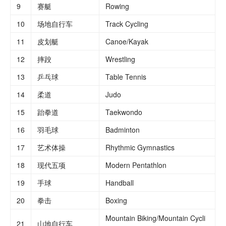
9
赛艇
Rowing
10
场地自行车
Track Cycling
11
皮划艇
Canoe/Kayak
12
摔跤
Wrestling
13
乒乓球
Table Tennis
14
柔道
Judo
15
跆拳道
Taekwondo
16
羽毛球
Badminton
17
艺术体操
Rhythmic Gymnastics
18
现代五项
Modern Pentathlon
19
手球
Handball
20
拳击
Boxing
Mountain Biking/Mountain Cycli
21
山地自行车