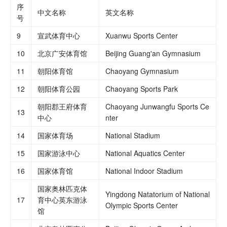
序
中文名称
英文名称
号
9
宣武体育中心
Xuanwu Sports Center
10
北京广安体育馆
Beijing Guang'an Gymnasium
11
朝阳体育馆
Chaoyang Gymnasium
12
朝阳体育公园
Chaoyang Sports Park
朝阳郡王府体育
Chaoyang Junwangfu Sports Ce
13
中心
nter
14
国家体育场
National Stadium
15
国家游泳中心
National Aquatics Center
16
国家体育馆
National Indoor Stadium
国家奥林匹克体
Yingdong Natatorium of National
17
育中心英东游泳
Olympic Sports Center
馆