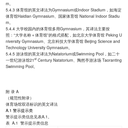
m
。
5.4.3
体育馆的英文译法为
Gymnasium
或
Indoor Stadium
，如海淀
体育馆
Haidian Gymnasium
、国家体育馆
National Indoor Stadiu
m
。
5.4.4
大学校园内的体育馆多用
Gymnasium
，其译法主要按
照：“大学名称＋体育馆”的格式搭配，如北京大学体育馆
Peking U
niversity Gymnasium
、北京科技大学体育馆
Beijing Science and
Technology University Gymnasium
。
5.4.5
游泳馆的英文译法为
Natatorium
或
Swimming Pool
，如二十
st
一世纪游泳馆
21
Century Natatorium
、陶然亭游泳场
Taoranting
Swimming Pool
。
附 录
A
（规范性附录）
体育场馆双语标识的英文译法
A.1
警示提示类
警示提示类信息见表
A.1
。
表
A.1
警示提示类信息