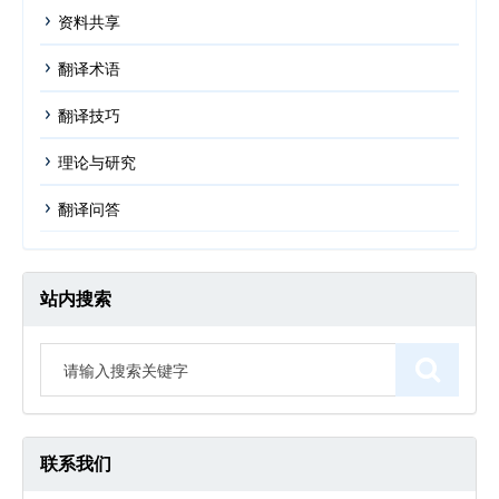
资料共享
翻译术语
翻译技巧
理论与研究
翻译问答
站内搜索
联系我们