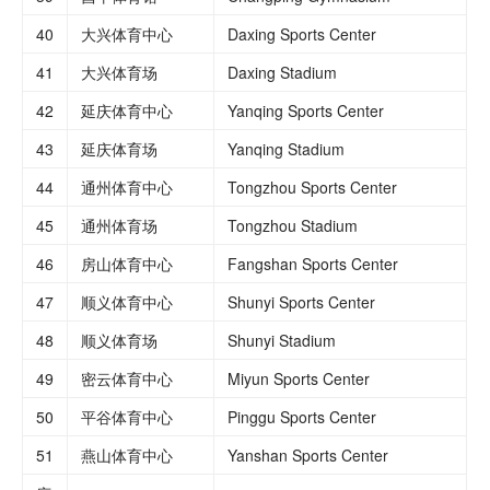
40
大兴体育中心
Daxing Sports Center
41
大兴体育场
Daxing Stadium
42
延庆体育中心
Yanqing Sports Center
43
延庆体育场
Yanqing Stadium
44
通州体育中心
Tongzhou Sports Center
45
通州体育场
Tongzhou Stadium
46
房山体育中心
Fangshan Sports Center
47
顺义体育中心
Shunyi Sports Center
48
顺义体育场
Shunyi Stadium
49
密云体育中心
Miyun Sports Center
50
平谷体育中心
Pinggu Sports Center
51
燕山体育中心
Yanshan Sports Center