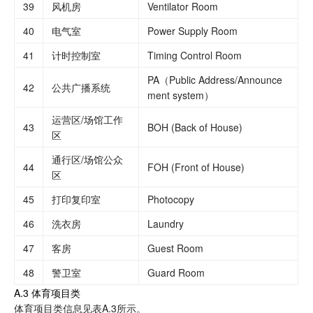
39
风机房
Ventilator Room
40
电气室
Power Supply Room
41
计时控制室
Timing Control Room
PA
（
Public Address/Announce
42
公共广播系统
ment system
）
运营区
/
场馆工作
43
BOH (Back of House)
区
通行区
/
场馆公众
44
FOH (Front of House)
区
45
打印复印室
Photocopy
46
洗衣房
Laundry
47
客房
Guest Room
48
警卫室
Guard Room
A.3
体育项目类
体育项目类信息见表
A.3
所示。