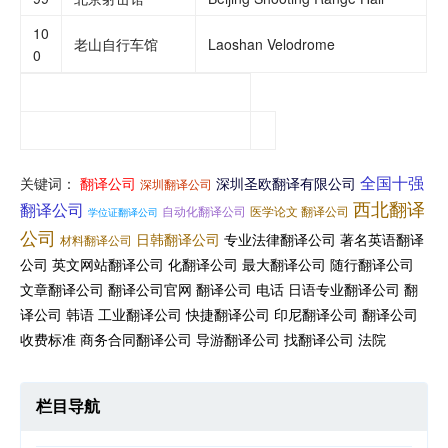
10
老山自行车馆
Laoshan Velodrome
0
全国十强
关键词：
翻译公司
深圳圣欧翻译有限公司
深圳翻译公司
西北翻译
翻译公司
自动化翻译公司
医学论文 翻译公司
学位证翻译公司
公司
日韩翻译公司
专业法律翻译公司
著名英语翻译
材料翻译公司
公司
英文网站翻译公司
化翻译公司
最大翻译公司
随行翻译公司
文章翻译公司
翻译公司官网
翻译公司 电话
日语专业翻译公司
翻
译公司 韩语
工业翻译公司
快捷翻译公司
印尼翻译公司
翻译公司
收费标准
商务合同翻译公司
导游翻译公司
找翻译公司
法院
栏目导航