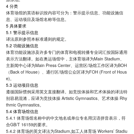
4
分类
体育场馆的英语标识按内容可分为：警示提示信息、功能设施信
息、运动项目及场馆名称等信息。
5
具体要求
5.1
警示提示信息
译法原则参照本标准通则的规定。
5.2
功能设施信息
体育功能设施涉及许多专门的体育和电视转播专业词汇按国际通用
表示方法翻译。如在奥运场馆中，主体育场译为
Main Stadium
、
主新闻中心译为
Main Press Center
、运营区
/
场馆工作区译为
BOH
（
Back of House
）、通行区
/
场馆公众区译为
FOH (Front of Hous
e)
。
5.3
运动项目信息
遵循国际惯例采用英文直接翻译。如竞技体操和艺术体操的译法特
别容易混淆，应译为竞技体操
Artistic Gymnastics
、艺术体操
Rhy
thmic Gymnastics
。
5.4
体育场馆信息
5.4.1
体育场馆名称中的中文地名或单位专名用汉语拼音表示，符
合
GB/T 16159
的要求。
5.4.2
体育场的英文译法为
Stadium,
如工人体育场
Workers’ Stadiu