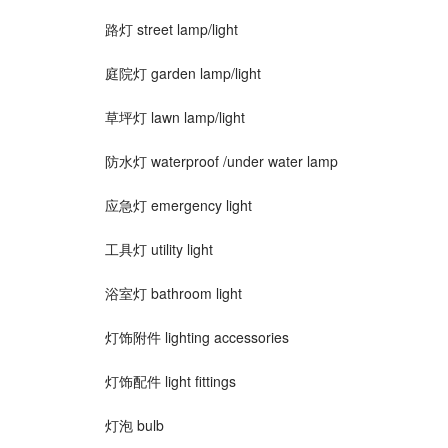
路灯 street lamp/light
庭院灯 garden lamp/light
草坪灯 lawn lamp/light
防水灯 waterproof /under water lamp
应急灯 emergency light
工具灯 utility light
浴室灯 bathroom light
灯饰附件 lighting accessories
灯饰配件 light fittings
灯泡 bulb