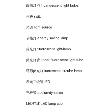
白炽灯泡 incandescent light bulbs
开关 switch
光源 light source
节能灯 energy saving lamp
荧光灯 fluorescent light/lamp
荧光灯管 linear fluorescent light tube
环形荧光灯fluorescent circular lamp
发光二级管LED
三极管 audion/dynatron
LED灯杯 LED lamp cup