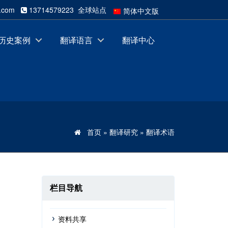
qq.com
13714579223 全球站点
简体中文版
Italia
Português
历史案例
翻译语言
翻译中心
German
Français
Español
日本語
繁体中文版
English
首页
»
翻译研究
»
翻译术语
栏目导航
资料共享